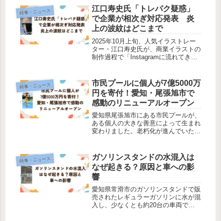
化します。ところが今年は、これまで
江口寿史氏「トレパク疑惑」
時事・ニュース
人気の高かった日本よりも韓国を選...
で企業が相次ぎ対応発表 炎
上の波紋はどこまで
2025年10月上旬、人気イラストレー
ター・江口寿史氏が、商業イラストの
制作過程で「Instagramに流れてきた
横顔の写真」を本人の許可なく参考に
したと自ら認めたことが発端です。こ
れをきっかけに、SNS上では過去の
市民プールに個人が7億5000万
時事・ニュース
作品にも「元ネタ探し」が...
円を寄付！愛知・尾張旭市で
感動のリニューアルオープン
愛知県尾張旭市にある市民プールが、
ある個人の大きな善意によって生まれ
変わりました。老朽化が進んでいたプ
ールに、市にゆかりのある会社経営者
から工事費全額にあたる約7億5000万
円の寄付が寄せられ、大規模な改修工
ガソリンスタンドの水混入は
時事・ニュース
事を経て2026年7月4日、待望...
なぜ起きる？原因と車への影
響
愛知県常滑市のガソリンスタンドで販
売されたレギュラーガソリンに水が混
入し、少なくとも約20台の車両で走
行中に停止するなどの不具合が発生し
ました。問題となったのは「Self Mー