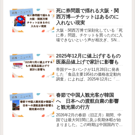
死に券問題で揺れる大阪・関
時事・ニュース
西万博―チケットはあるのに
入れない現実
大阪・関西万博で深刻化している「死
に券」問題。チケットを買ったのに入
場できないという声が相次ぎ、SNS
でも批判や困惑が広がっています。本
記事では、死に券が生まれた背景と払
い戻し問題、混雑の実態、そして
2025年12月に値上げするもの
時事・ニュース
SNSで寄せられている声を整理しま
医薬品値上げで家計に影響も
す。死...
帝国データバンクが11月28日に発表
した「食品主要195社の価格改定動向
調査」によれば、2025年12月に「家
庭向け飲食料品」の値上げ予定が217
品目にのぼる見通しであることがわか
りました。この「217品目」は、2025
春節で中国人観光客が韓国
時事・ニュース
年11月の143品目...
へ 日本への渡航自粛の影響
と観光業の行方
2026年2月の春節（旧正月）期間、中
国では最大9日間に及ぶ長期休暇が始
まりました。この時期は中国国内で延
べ95億人もの人の移動があるとされ
る大型連休で、例年、海外旅行も活発