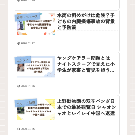
2026.01.28
水筒の斜めがけは危険？子
時事・ニュース
どもの内臓損傷事故の背景
と予防策
2026.01.27
ヤングケアラー問題とは
エンタメ
ナイトスクープで見えた小
学生が家事と育児を担う現
実
2026.01.26
上野動物園の双子パンダ日
ペット・動物
本での最終観覧日 シャオシ
ャオとレイレイ中国へ返還
2026.01.25