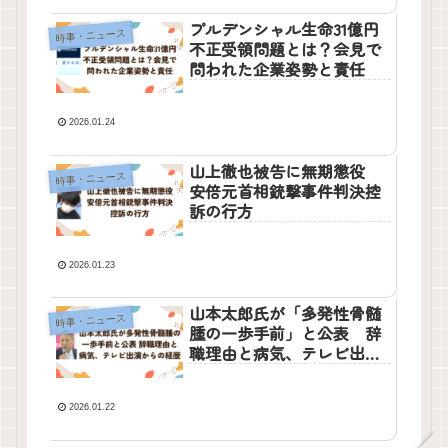
プルデンシャル生命31億円
時事・ニュース
不正受領問題とは？会見で
問われた企業姿勢と責任
2026.01.24
山上徹也被告に無期懲役
時事・ニュース
安倍元首相銃撃事件判決控
訴の行方
2026.01.23
山本太郎氏が「多発性骨髄
時事・ニュース
腫の一歩手前」と公表 辞
職理由と病気、テレビ出演
からの経歴
2026.01.22