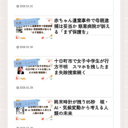
2026.01.31
赤ちゃん遺棄事件で母親逮
時事・ニュース
捕は妥当か 慈恵病院が訴え
る「まず保護を」
2026.01.30
十日町市で女子中学生が行
時事・ニュース
方不明 スマホを残したま
ま失踪捜索続く
2026.01.29
終末時計が残り85秒 核・
時事・ニュース
AI・気候変動から考える人
類の未来