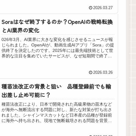
2026.03.27
Soraはなぜ終了するのか？OpenAIの戦略転換
とAI業界の変化
026年3月、AI業界に大きな変化を感じさせるニュースが報
じられました。OpenAIが、動画生成AIアプリ「Sora」の提
供終了を決定したのです。2025年には最先端技術として世
界的な注目を集めていたサービスが、なぜ短期間で終了に
至ったのか...
2026.03.26
種苗法改正の背景と狙い 品種登録前でも輸
出差し止め可能に？
種苗法改正により、日本で開発された高級果物の苗木など
が海外へ無断流出する問題に対し、新たな対策が打ち出さ
れました。シャインマスカットなど日本産の品種が登録前
に海外へ持ち出され、現地で無断栽培される問題を背景
に、農林水産省は品種登録前であって...