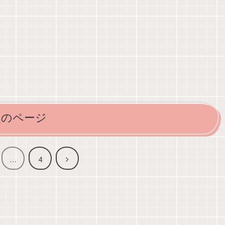
次のページ
次
…
4
へ