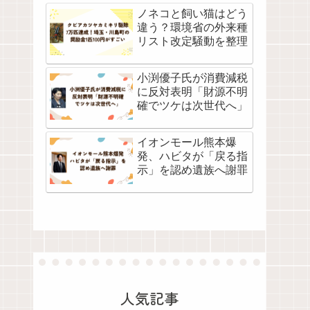
ノネコと飼い猫はどう
違う？環境省の外来種
リスト改定騒動を整理
小渕優子氏が消費減税
に反対表明「財源不明
確でツケは次世代へ」
イオンモール熊本爆
発、ハビタが「戻る指
示」を認め遺族へ謝罪
人気記事