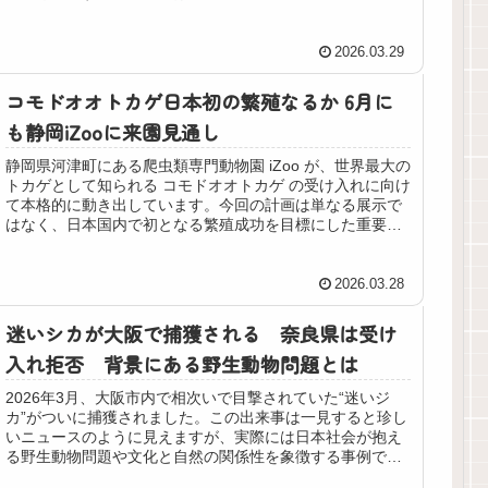
や廃止理由、そして新たに導入され...
2026.03.29
コモドオオトカゲ日本初の繁殖なるか 6月に
も静岡iZooに来園見通し
静岡県河津町にある爬虫類専門動物園 iZoo が、世界最大の
トカゲとして知られる コモドオオトカゲ の受け入れに向け
て本格的に動き出しています。今回の計画は単なる展示で
はなく、日本国内で初となる繁殖成功を目標にした重要プ
ロジェクトです。早け...
2026.03.28
迷いシカが大阪で捕獲される 奈良県は受け
入れ拒否 背景にある野生動物問題とは
2026年3月、大阪市内で相次いで目撃されていた“迷いジ
カ”がついに捕獲されました。この出来事は一見すると珍し
いニュースのように見えますが、実際には日本社会が抱え
る野生動物問題や文化と自然の関係性を象徴する事例でも
あります。本記事では、経緯...