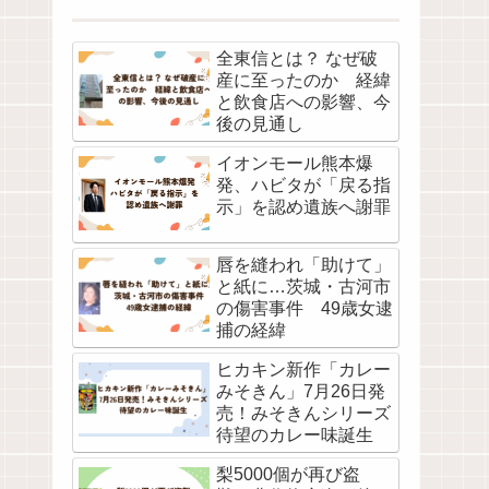
全東信とは？ なぜ破
産に至ったのか 経緯
と飲食店への影響、今
後の見通し
イオンモール熊本爆
発、ハビタが「戻る指
示」を認め遺族へ謝罪
唇を縫われ「助けて」
と紙に…茨城・古河市
の傷害事件 49歳女逮
捕の経緯
ヒカキン新作「カレー
みそきん」7月26日発
売！みそきんシリーズ
待望のカレー味誕生
梨5000個が再び盗