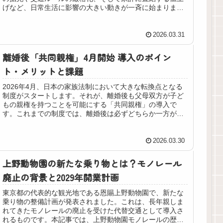
げなど、日常生活に影響の大きい動きが一斉に始まりま
す。本記事では、特に注目されて...
2026.03.31
離婚後「共同親権」4月開始 導入のポイン
ト・メリットと課題
2026年4月、日本の家族法制において大きな転換点となる
制度がスタートします。それが、離婚後も父母双方が子ど
もの親権を持つことを可能にする「共同親権」の導入で
す。これまでの制度では、離婚後は必ずどちらか一方が親
権を持つ「単独親権」が原則でし...
2026.03.30
上野動物園の新たな乗り物とは？モノレール
廃止の背景と2029年開業計画
東京都の代表的な観光地である恩賜上野動物園で、新たな
乗り物の整備計画が発表されました。これは、長年親しま
れてきたモノレールの廃止を受けた代替交通として導入さ
れるものです。本記事では、上野動物園モノレールの歴史