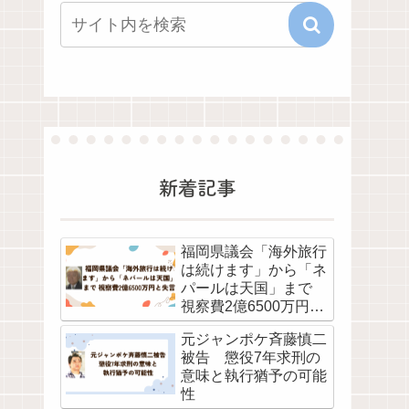
新着記事
福岡県議会「海外旅行
は続けます」から「ネ
パールは天国」まで
視察費2億6500万円と
失言
元ジャンポケ斉藤慎二
被告 懲役7年求刑の
意味と執行猶予の可能
性