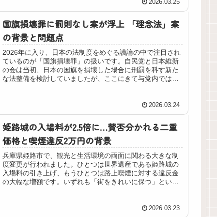
2026.03.25
国旗損壊罪に罰則なし案が浮上 「理念法」案
の背景と問題点
2026年に入り、日本の法制度をめぐる議論の中で注目され
ているのが「国旗損壊罪」の扱いです。自民党と日本維新
の会は当初、日本の国旗を損壊した場合に刑罰を科す新た
な法整備を検討していましたが、ここにきて与党内では罰
則を設けない方向へと議論が傾...
2026.03.24
姫路城の入場料が2.5倍に…賛否分かれる二重
価格と喫煙違反2万円の背景
兵庫県姫路市で、観光と生活環境の両面に関わる大きな制
度変更が行われました。ひとつは世界遺産である姫路城の
入場料の引き上げ、もうひとつは路上喫煙に対する違反金
の大幅な増額です。いずれも「街をきれいに保つ」という
目的が掲げられていますが、その是...
2026.03.23