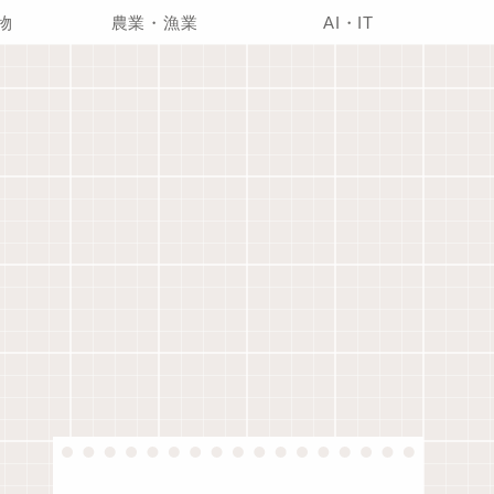
物
農業・漁業
AI・IT