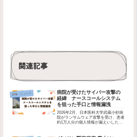
関連記事
病院が受けたサイバー攻撃の
時事・ニュース
経緯 ナースコールシステム
を狙った手口と情報漏洩
2026年2月、日本医科大学武蔵小杉病
院がランサムウェア攻撃を受け、患者
約1万人分の個人情報が漏えいしたこ
とを公表しました。攻撃者は1億ドル
（約150億円）の身代金を要求してお
り、医療機関を狙った大規模サイバー