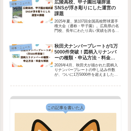
な様子を撮影した画像です。この投稿
広陵高校、甲子園出場辞退
時事・ニュース
がSNS上で拡散され、「不衛生で...
SNSが浮き彫りにした運営の
課題
2025年夏、第107回全国高校野球選手
権大会（通称・甲子園）。広島県の名
門校、長年にわたり高い実績を誇る学
校が、大会途中に出場を辞退したとい
う異例の事態が発生しました。この決
断は、高校野球界に大きな衝撃をもた
秋田犬ナンバープレートが1万
時事・ニュース
らしただけでなく、 部活動の安...
5000件突破！図柄入りナンバ
ーの種類・申込方法・料金を
解説
2026年4月、秋田犬が描かれた図柄入
りナンバープレートの申し込み件数
が、ついに1万5000件を超えました。
秋田犬の図柄入りナンバープレートは
2023年10月に交付が始まりました。
約2年半で1万5000件超という数字
は、秋田犬が全国的にいか...
この記事を書いた人