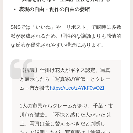
表現の自由・創作の自由の萎縮
SNSでは「いいね」や「リポスト」で瞬時に多数
派が形成されるため、理性的な議論よりも感情的
な反応が優先されやすい構造にあります。
【抗議】仕掛け花火がギネス認定、写真
と展示したら「写真家の宣伝」とクレー
ム→市が撤去
https://t.co/zAYkF0wOZI
1人の市民からクレームがあり、千葉・市
川市が撤去。「不快と感じた人がいた以
上、写真は差し替えるべきだと判断し
た」と説明したが、写真家は「納得がい