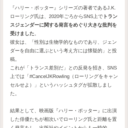
『ハリー・ポッター』シリーズの著者であるJ.K.
ローリング氏は、2020年ごろからSNS上で
トラン
スジェンダーに関する発言をめぐり大きな批判を
受けました
。
彼女は、「性別は生物学的なものであり、ジェン
ダーを自由に選ぶという考え方には懐疑的」と投
稿。
これが「トランス差別だ」との反発を招き、SNS
上では「#CancelJKRowling（ローリングをキャン
セルせよ）」というハッシュタグが拡散しまし
た。
結果として、映画版『ハリー・ポッター』に出演
した俳優たちが相次いでローリング氏と距離を置
く発言をし、出版社やイベントからも一時的