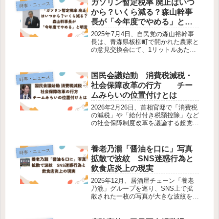
ガソリン暫定税率 廃止はいつ
時事・ニュース
攻撃として大きな波紋を広げてい...
から？いくら減る？森山幹事
長が「今年度でやめる」と明
言
2025年7月4日、自民党の森山裕幹事
長は、青森県板柳町で開かれた農家と
の意見交換会にて、1リットルあたり
25.1円の「旧暫定税率」について「今
年度でやめることはもう約束してい
る」と述べましたこの発言により、ガ
国民会議始動 消費税減税・
時事・ニュース
ソリン税に上乗せされている旧暫...
社会保障改革の行方 チー
ムみらいの位置付けとは
2026年2月26日、首相官邸で「消費税
の減税」や「給付付き税額控除」など
の社会保障制度改革を議論する超党派
の国民会議の初会合が開催されまし
た。政府はこの場で今後の議論を加速
し、夏前に中間とりまとめを行い、早
養老乃瀧「醤油を口に」写真
時事・ニュース
期に関連法案を国会へ提出したいと...
拡散で波紋 SNS迷惑行為と
飲食店炎上の現実
2025年12月、居酒屋チェーン「養老
乃瀧」グループを巡り、SNS上で拡
散された一枚の写真が大きな波紋を広
げました。問題となったのは、店舗内
で醤油の容器をそのまま口にするよう