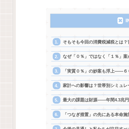
I
そもそも今回の消費税減税とは？
なぜ「０％」ではなく「１％」案
「実質０％」の妙案も浮上——６
家計への影響は？世帯別シミュレ
最大の課題は財源——年間4.3兆
「つなぎ措置」の先にある本命施
今後の見通しと私たちが注目すべ