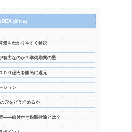
NDEX
背景をわかりやすく解説
が有力なのか？準備期間の壁
０００億円を国民に還元
ーション
円の穴をどう埋めるか
策——給付付き税額控除とは？
きポイント