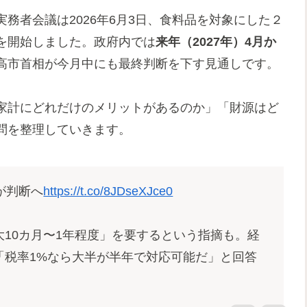
務者会議は2026年6月3日、食料品を対象にした２
を開始しました。政府内では
来年（2027年）4月か
高市首相が今月中にも最終判断を下す見通しです。
家計にどれだけのメリットがあるのか」「財源はど
問を整理していきます。
が判断へ
https://t.co/8JDseXJce0
10カ月〜1年程度」を要するという指摘も。経
「税率1%なら大半が半年で対応可能だ」と回答