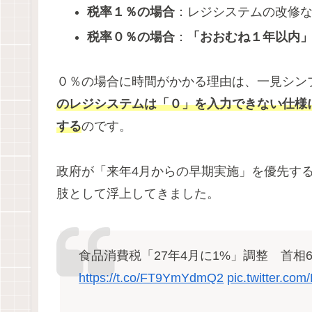
税率１％の場合
：レジシステムの改修
税率０％の場合
：
「おおむね１年以内
０％の場合に時間がかかる理由は、一見シン
のレジシステムは「０」を入力できない仕様
する
のです。
政府が「来年4月からの早期実施」を優先す
肢として浮上してきました。
食品消費税「27年4月に1%」調整 首
https://t.co/FT9YmYdmQ2
pic.twitter.c