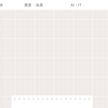
物
農業・漁業
AI・IT