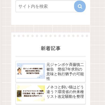
新着記事
元ジャンポケ斉藤慎二
被告 懲役7年求刑の
意味と執行猶予の可能
性
ノネコと飼い猫はどう
違う？環境省の外来種
リスト改定騒動を整理