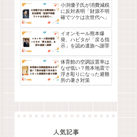
小渕優子氏が消費減税
に反対表明「財源不明
確でツケは次世代へ」
イオンモール熊本爆
発、ハビタが「戻る指
示」を認め遺族へ謝罪
体育館の空調設置率は
なぜ低い？熊本地震で
浮き彫りになった避難
所の暑さ対策
人気記事