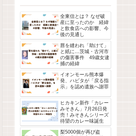
全東信とは？ なぜ破
産に至ったのか 経緯
と飲食店への影響、今
後の見通し
唇を縫われ「助けて」
と紙に…茨城・古河市
の傷害事件 49歳女逮
捕の経緯
イオンモール熊本爆
発、ハビタが「戻る指
示」を認め遺族へ謝罪
ヒカキン新作「カレー
みそきん」7月26日発
売！みそきんシリーズ
待望のカレー味誕生
梨5000個が再び盗