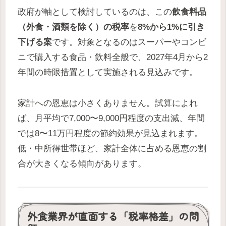
政府が軸として検討しているのは、この
飲食料品
（外食・酒類を除く）の税率
を
8%から1%に引き
下げる案
です。対象となるのはスーパーやコンビ
ニで購入する食品・飲料全般で、2027年4月から2
年間の時限措置として実施される見込みです。
家計への恩恵は小さくありません。試算によれ
ば、月平均で7,000〜9,000円程度の支出減、年間
では8〜11万円程度の節約効果が見込まれます。
低・中所得世帯ほど、家計全体に占める恩恵の割
合が大きくなる傾向があります。
外食業界が直面する「税率格差」の問