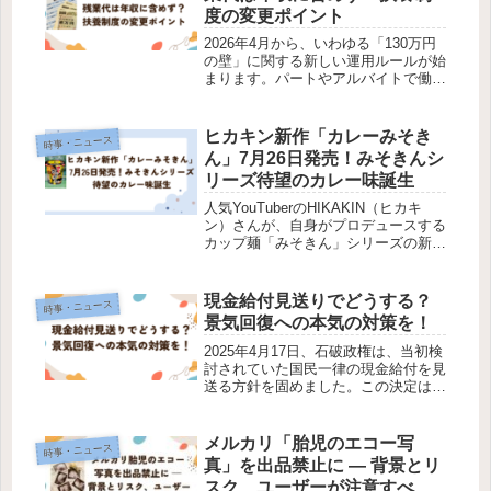
度の変更ポイント
2026年4月から、いわゆる「130万円
の壁」に関する新しい運用ルールが始
まります。パートやアルバイトで働く
人が、扶養を外れないように勤務時間
を調整する「働き控え」が社会問題に
なっていることを受け、厚生労働省は
ヒカキン新作「カレーみそき
時事・ニュース
扶養判定の方法を見直すことにし...
ん」7月26日発売！みそきんシ
リーズ待望のカレー味誕生
人気YouTuberのHIKAKIN（ヒカキ
ン）さんが、自身がプロデュースする
カップ麺「みそきん」シリーズの新作
「カレーみそきん」を発表しました。
発売は2026年7月26日、全国のセブン
イレブンで数量限定販売されます。今
現金給付見送りでどうする？
時事・ニュース
回はその発表の詳細や...
景気回復への本気の対策を！
2025年4月17日、石破政権は、当初検
討されていた国民一律の現金給付を見
送る方針を固めました。​この決定は、
報道各社の世論調査で「ばらまき」と
の批判が想定以上に多かったことが背
景にあります。​この方針転換により、
メルカリ「胎児のエコー写
時事・ニュース
参院選前の現金給付も行われ...
真」を出品禁止に — 背景とリ
スク、ユーザーが注意すべき