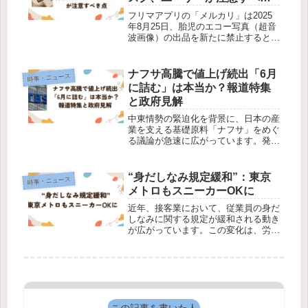
点
フリマアプリの「メルカリ」は2025
年8月25日、胎児のエコー写真（超音
波画像）の出品を新たに禁止すると発
表しました。対象はメルカリおよびメ
ルカリShopsで、運営が「不適切と判
断されるもの」として取り扱う方針に
ナフサ高騰で値上げ続出「6月
時事・ニュース
変更されました。9月1日以降...
に詰む」は本当か？報道特集
と政府見解
中東情勢の緊迫化を背景に、日本の産
業を支える基礎原料「ナフサ」をめぐ
る議論が急速に広がっています。発端
となったのは、報道特集で取り上げら
れた「日本は6月に詰む」という強い
表現でした。この発言はSNS上で拡
“身だしなみ規定緩和”：東京
時事・ニュース
散され、不安を一気に高める結果とな
メトロもスニーカーOKに
り...
近年、接客業において、従業員の身だ
しなみに関する規定が緩和される動き
が広がっています。この変化は、労働
力不足への対応や多様性の尊重といっ
た社会的背景を反映しています。東京
メトロは、2025年5月1日より駅社員
や乗務員の制服着用時の身だしなみ...