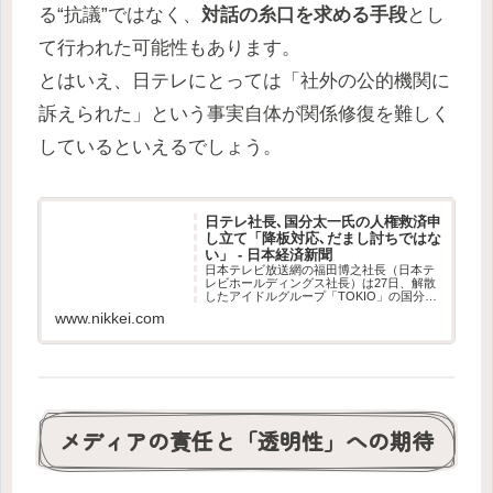
る“抗議”ではなく、
対話の糸口を求める手段
とし
て行われた可能性もあります。
とはいえ、日テレにとっては「社外の公的機関に
訴えられた」という事実自体が関係修復を難しく
しているといえるでしょう。
日テレ社長､国分太一氏の人権救済申
し立て「降板対応､だまし討ちではな
い」 - 日本経済新聞
日本テレビ放送網の福田博之社長（日本テ
レビホールディングス社長）は27日、解散
したアイドルグループ「TOKIO」の国分太
一氏が自身を同社の番組から不当に降板さ
www.nikkei.com
せたとして、日本弁護士連合会の人権擁護
委員会に人権救済を申し立てた件について
「大変...
メディアの責任と「透明性」への期待