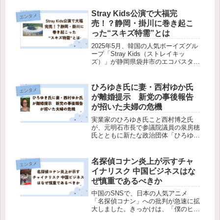
潜んでいます。特に、著名人のLINE
トークが週刊誌に取り上げられる事例
Stray Kids公演で大福完
エンタメ
が増えており、情報の取り扱いには...
売！？静岡・掛川に巻き起こ
った“スキズ特需”とは
2025年5月、韓国の人気ボーイズグル
ープ「Stray Kids（ストレイキッ
ズ）」が静岡県袋井市のエコパスタジ
アムで全4日間の公演を開催しまし
た。この大規模なイベントは、地元経
済に大きな影響を与え、特にJR掛川
ひろゆき氏に妻・西村ゆか氏
エンタメ
駅構内のキヨスクでは、地元和...
が離婚提示 新党の事後報告
が招いた夫婦の危機
実業家のひろゆき氏こと西村博之氏
が、元明石市長で参議院議員の泉房穂
氏とともに新たな政治団体「ひろゆき
＆いずみ新党（仮）」を立ち上げたこ
とをきっかけに、妻の西村ゆか氏が夫
に対して「離婚」を提示していたこと
名探偵コナン炎上が示すチャ
エンタメ
が明らかになりました。この記事で
イナリスク 中国ビジネスはな
は、離...
ぜ慎重であるべきか
中国のSNSで、日本の人気アニメ
「名探偵コナン」への批判が急速に拡
大しました。きっかけは、「僕のヒー
ローアカデミア」とのコラボ企画で