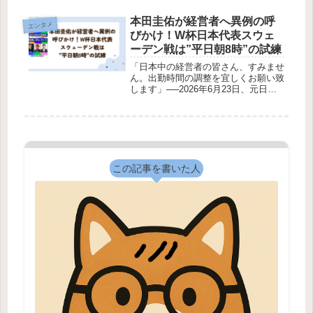
す。日本では記念的なコラボとして受
け止められたこの企画が、中国では
本田圭佑が経営者へ異例の呼
エンタメ
「侮辱的だ」「配慮に欠ける」と受け
びかけ！W杯日本代表スウェ
止められ...
ーデン戦は”平日朝8時”の試練
「日本中の経営者の皆さん、すみませ
ん。出勤時間の調整を宜しくお願い致
します」──2026年6月23日、元日本
代表MF・本田圭佑氏がX（旧
Twitter）に投稿したこのひと言が、日
本中で大きな話題を呼んでいます。サ
ッカーFIFAワールドカップ...
この記事を書いた人