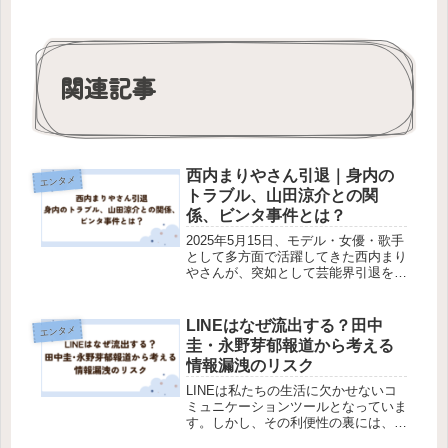
関連記事
西内まりやさん引退｜身内の
エンタメ
トラブル、山田涼介との関
係、ビンタ事件とは？
2025年5月15日、モデル・女優・歌手
として多方面で活躍してきた西内まり
やさんが、突如として芸能界引退を発
表しました。引退理由として挙げたの
は「身内によるトラブルの発覚」。本
人は一切関与していないとしつつも、
LINEはなぜ流出する？田中
エンタメ
関係各所への迷惑を懸念して活動...
圭・永野芽郁報道から考える
情報漏洩のリスク
LINEは私たちの生活に欠かせないコ
ミュニケーションツールとなっていま
す。しかし、その利便性の裏には、個
人情報やプライバシーの流出リスクが