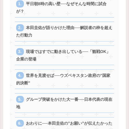
平日朝8時の高い壁──なぜそんな時間に試合
が？
本田圭佑が語りかけた理由──解説者の枠を超え
た行動力
現場ではすでに動き出している──「観戦OK」
企業の登場
世界を見渡せば──ウズベキスタン政府の”国家
的決断”
グループ突破をかけた大一番──日本代表の現在
地
おわりに──本田圭佑の”お願い”が伝えたかった