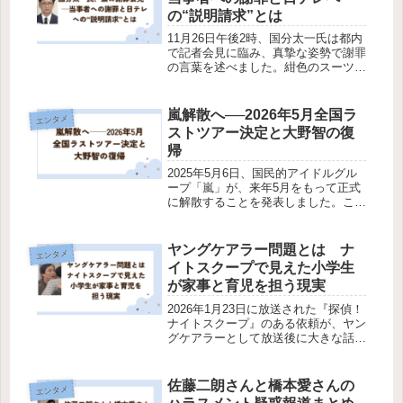
の“説明請求”とは
11月26日午後2時、国分太一氏は都内
で記者会見に臨み、真摯な姿勢で謝罪
の言葉を述べました。紺色のスーツに
黒縁の眼鏡という落ち着いた服装。時
折声を震わせながら、彼はこう語りま
した。「自らとった行動により傷付け
嵐解散へ──2026年5月全国ラ
エンタメ
てしまった当事者の方に、遅くなり...
ストツアー決定と大野智の復
帰
2025年5月6日、国民的アイドルグル
ープ「嵐」が、来年5月をもって正式
に解散することを発表しました。この
発表は、有料ファンクラブサイト内の
動画を通じて行われ、活動休止中だっ
た大野智さんも含む5人全員が登場し
ヤングケアラー問題とは ナ
エンタメ
ました。グループは、来春に予定さ...
イトスクープで見えた小学生
が家事と育児を担う現実
2026年1月23日に放送された『探偵！
ナイトスクープ』のある依頼が、ヤン
グケアラーとして放送後に大きな話題
を呼びました。それは、「6人兄妹の
長男をやるのに疲れた」という小学6
年生の少年からの依頼です。番組で
佐藤二朗さんと橋本愛さんの
エンタメ
は、お笑いコンビ・霜降り明星のせ...