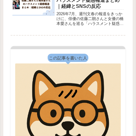
ハラスメント疑惑報道まとめ
｜経緯とSNSの反応
2026年7月、週刊文春の報道をきっか
けに、俳優の佐藤二朗さんと女優の橋
本愛さんを巡る「ハラスメント疑惑」
が大きな話題となっています。フジテ
レビ系ドラマ「夫婦別姓刑事」でダブ
ル主演を務めていた2人の間に何があ
ったのか、報道と当事者双方の主張...
この記事を書いた人