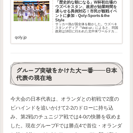
「歴史的な朝になる」W杯初出場の
ウズベキスタン、政府が始業時間を
遅らせる異例対応！市民が観戦イベ
ントに参加 - Qoly-Sports＆the
Style
サッカー熱が国全体を動かした。ウズベキ
スタンメディア『Vaqt.uz』によると、同国
政府は18日に行われた北中米ワールドカッ
プのウズベキスタン対コロンビア戦に合わ
qoly.jp
せ、全国の政府機関の始業時間を通常より2
時間遅い午前10時へ変更したという。試...
グループ突破をかけた大一番──日本
代表の現在地
今大会の日本代表は、オランダとの初戦で2度の
ビハインドを追いかけて2-2のドローに持ち込
み、第2戦のチュニジア戦では4-0の快勝を収めま
した。現在グループFでは勝点4で首位・オランダ