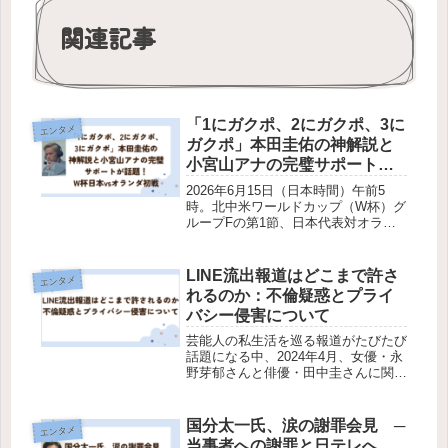
関連記事
「1にガクポ、2にガクポ、3に
エンタメ
ガクポ」本田圭佑の神解説と
小宮山アナの完璧サポートが
話題！W杯日本vsオランダ初
2026年6月15日（日本時間）午前5
戦
時。北中米ワールドカップ（W杯）グ
ループFの第1節、日本代表対オラン
ダがアメリカ・ダラスのダラス・スタ
ジアムで幕を開けました。FIFAラン
ク18位の日本が、同8位の強豪オラン
LINE流出報道はどこまで許さ
エンタメ
ダと激突するとあって、早朝に...
れるのか：不倫疑惑とプライ
バシー侵害について
芸能人の私生活を巡る報道がたびたび
話題になる中、2024年4月、女優・永
野芽郁さんと俳優・田中圭さんに関す
る「不倫疑惑」と、それに関連する
LINE流出報道が大きな波紋を呼んで
います。週刊文春が公開したとされる
国分太一氏、涙の謝罪会見 ─
エンタメ
LINEのやり取りは、芸能人のプ...
当事者への謝罪と日テレへ