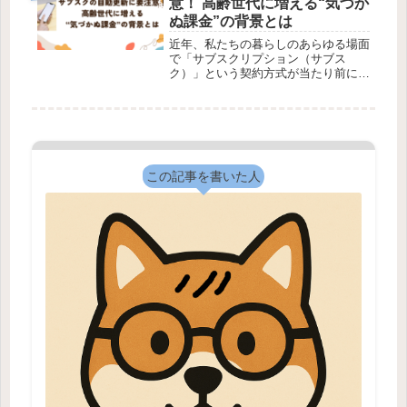
意！ 高齢世代に増える“気づか
目...
ぬ課金”の背景とは
近年、私たちの暮らしのあらゆる場面
で「サブスクリプション（サブス
ク）」という契約方式が当たり前にな
りつつあります。月額料金を支払うだ
けで、動画や音楽、買い物の定期便、
さらには家電や家具まで利用できる便
利な仕組みです。しかしその一方で、
デジタ...
この記事を書いた人