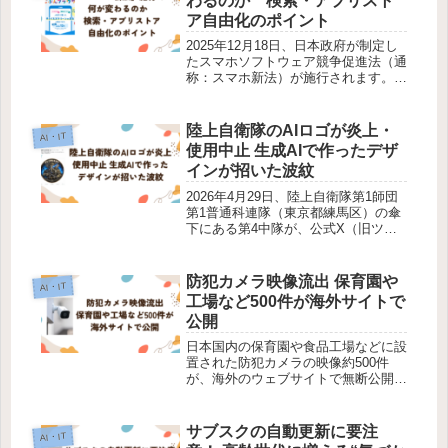
わるのか 検索・アプリスト
ア自由化のポイント
2025年12月18日、日本政府が制定し
たスマホソフトウェア競争促進法（通
称：スマホ新法）が施行されます。こ
の法律は、スマートフォン市場におけ
る競争環境を整え、利用者の選択肢を
広げると同時に、特定の巨大IT企業に
陸上自衛隊のAIロゴが炎上・
AI・IT
よる独占的な支配を是正するこ...
使用中止 生成AIで作ったデザ
インが招いた波紋
2026年4月29日、陸上自衛隊第1師団
第1普通科連隊（東京都練馬区）の傘
下にある第4中隊が、公式X（旧ツイ
ッター）に新しい部隊ロゴを公開しま
した。ところが、このロゴはネット上
で「好戦的だ」「悪趣味」などの強い
防犯カメラ映像流出 保育園や
AI・IT
批判を浴び、公開からわずか3日...
工場など500件が海外サイトで
公開
日本国内の保育園や食品工場などに設
置された防犯カメラの映像約500件
が、海外のウェブサイトで無断公開さ
れていたことが分かりました。読売新
聞と情報セキュリティー会社「トレン
ドマイクロ」（東京都）の共同調査に
サブスクの自動更新に要注
AI・IT
よると、映像の多くは防犯や見守りを