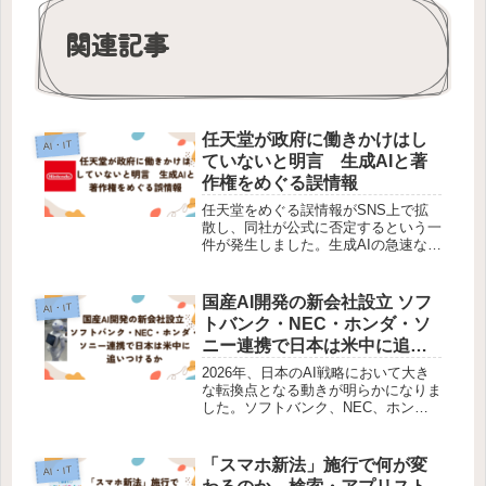
関連記事
任天堂が政府に働きかけはし
AI・IT
ていないと明言 生成AIと著
作権をめぐる誤情報
任天堂をめぐる誤情報がSNS上で拡
散し、同社が公式に否定するという一
件が発生しました。生成AIの急速な発
展により、ゲーム・アニメ業界と著作
権の関係が揺れ動いています。この騒
動は「AIの問題」というよりも、「情
国産AI開発の新会社設立 ソフ
AI・IT
報の扱い方」そのものについて警鐘...
トバンク・NEC・ホンダ・ソ
ニー連携で日本は米中に追い
つけるか
2026年、日本のAI戦略において大き
な転換点となる動きが明らかになりま
した。ソフトバンク、NEC、ホン
ダ、ソニーグループの4社を中核とす
る「日本AI基盤モデル開発」という新
会社の設立です。この動きの本質は単
「スマホ新法」施行で何が変
AI・IT
なる企業連携ではなく、世界的に加...