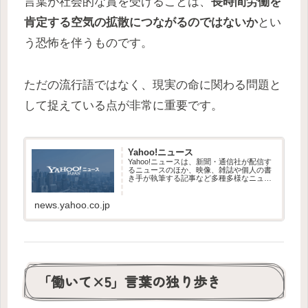
言葉が社会的な賞を受けることは、
長時間労働を
肯定する空気の拡散につながるのではないか
とい
う恐怖を伴うものです。
ただの流行語ではなく、現実の命に関わる問題と
して捉えている点が非常に重要です。
Yahoo!ニュース
Yahoo!ニュースは、新聞・通信社が配信す
るニュースのほか、映像、雑誌や個人の書
き手が執筆する記事など多種多様なニュー
スを掲載しています。
news.yahoo.co.jp
「働いて×5」言葉の独り歩き