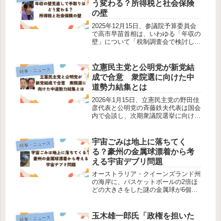
う変わる？所得税と社会保険
内で...
の壁
2025年12月15日、参議院予算委員会
で高市早苗首相は、いわゆる「年収の
壁」について「税制調査会で検討した
結果、現段階では課税最低限は168万
円までたどり着いた」と述べました。
今後、どの程度引き上げるべきか、減
立憲民主党と公明党が新党結
時事・ニュース
税の対象は誰か、といった点に...
成で合意 衆院選に向けた中
道勢力結集とは
2026年1月15日、立憲民主党の野田佳
彦代表と公明党の斉藤鉄夫代表は国会
内で会談し、次期衆議院選挙に向けて
新党を結成することで合意しました。
両党は中道を掲げて結集し、与党に対
抗する新たな政治的な軸をつくること
宇宙ごみは地上に落ちてく
時事・ニュース
を目指すとしています。高市早苗...
る？豪州の金属球漂着から考
える宇宙デブリ問題
オーストラリア・クイーンズランド州
の海岸に、バスケットボールの2倍ほ
どの大きさをした謎の金属球が6個も
打ち上げられるという出来事がありま
した。オーストラリア宇宙庁
（ASA）は、この物体を「宇宙デブ
玉木雄一郎氏「政権を担いた
時事・ニュース