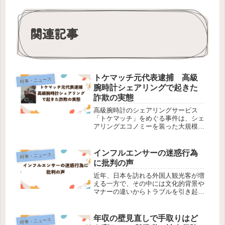
関連記事
トケマッチ元代表逮捕 高級
時事・ニュース
腕時計シェアリングで起きた
詐欺の実態
高級腕時計のシェアリングサービス
「トケマッチ」をめぐる事件は、シェ
アリングエコノミーを装った大規模な
詐欺事件です。2025年12月26日、運
営会社「ネオリバース」の元代表であ
る小湊敬済こと福原敬済容疑者と元従
インフルエンサーの迷惑行為
時事・ニュース
業員が詐欺容疑で逮捕され、長く不...
に批判の声
近年、日本を訪れる外国人観光客が増
える一方で、その中には文化的背景や
マナーの違いからトラブルを引き起こ
す人も見受けられるようになりまし
た。とくに、SNSや動画配信サイト
で人気を集めようとする「迷惑系イン
年収の壁見直しで手取りはど
時事・ニュース
フルエンサー」による行為が、日本国