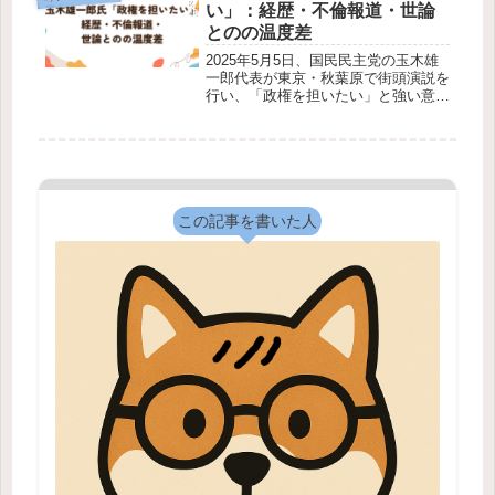
リ（宇宙ごみ）の疑いがある」と発表
い」：経歴・不倫報道・世論
しています...
とのの温度差
2025年5月5日、国民民主党の玉木雄
一郎代表が東京・秋葉原で街頭演説を
行い、「政権を担いたい」と強い意欲
を示しました。この発言は、彼のこれ
までの政治活動や最近のスキャンダル
を踏まえると、注目に値します。本記
事では、玉木氏の経歴、家族、不倫...
この記事を書いた人