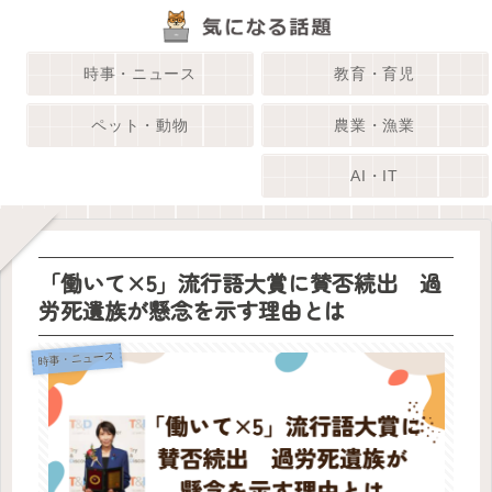
時事・ニュース
教育・育児
ペット・動物
農業・漁業
AI・IT
「働いて×5」流行語大賞に賛否続出 過
労死遺族が懸念を示す理由とは
時事・ニュース