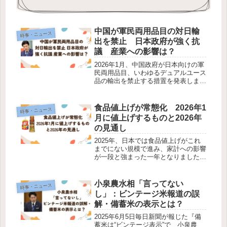
中国が軍民両用品目の対日輸
時事・ニュース
出を禁止 日本政府が強く抗
議 産業への影響は？
2026年1月、中国政府が日本向けの軍
民両用品目、いわゆるデュアルユース
品の輸出を禁止する措置を発表しまし
た。これに対し、日本の外務省は強く
抗議し、措置の撤回を正式に求めてい
ます。今回の対応は、日中関係だけで
食品値上げが常態化 2026年1
時事・ニュース
なく、日本の産業構造や経済安全保...
月に値上げするものと2026年
の見通し
2025年、日本では食品値上げがこれ
までにない規模で進み、家計への影響
が一段と強まった一年となりました。
帝国データバンクによると、2025年
に値上げされた食品は2万品目を超
え、前年と比べて大幅な増加となって
小泉農水相「言ってない
時事・ニュース
います。こうした動きは一時的なも
し」：ビンテージ米報道の誤
の...
解・備蓄米の表示とは？
2025年6月5日毎日新聞が報じた『備
蓄米は“ビンテージ表示”で 小泉農