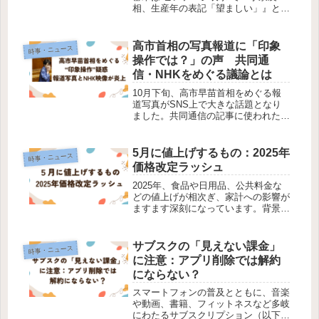
相、生産年の表記「望ましい」』とい
う見出しに対し、小泉進次郎農林水産
大臣が自身のSNS（X）で「言ってな
いし」と簡潔に反論した投稿が話題と
高市首相の写真報道に「印象
時事・ニュース
なりました。この投稿を受けて、...
操作では？」の声 共同通
信・NHKをめぐる議論とは
10月下旬、高市早苗首相をめぐる報
道写真がSNS上で大きな話題となり
ました。共同通信の記事に使われた写
真が「支持率を下げるために選ばれた
のでは」と批判を集め、報道機関の中
立性や信頼性が改めて問われていま
5月に値上げするもの：2025年
時事・ニュース
す。背景には、報道関係者の「支持率
価格改定ラッシュ
を下...
2025年、食品や日用品、公共料金な
どの値上げが相次ぎ、家計への影響が
ますます深刻になっています。背景に
は原材料費の高騰、物流コストの増
加、円安など複合的な要因があり、私
たちの生活のあらゆる場面に影響を及
サブスクの「見えない課金」
時事・ニュース
ぼし始めています。2025年5月の値...
に注意：アプリ削除では解約
にならない？
スマートフォンの普及とともに、音楽
や動画、書籍、フィットネスなど多岐
にわたるサブスクリプション（以下、