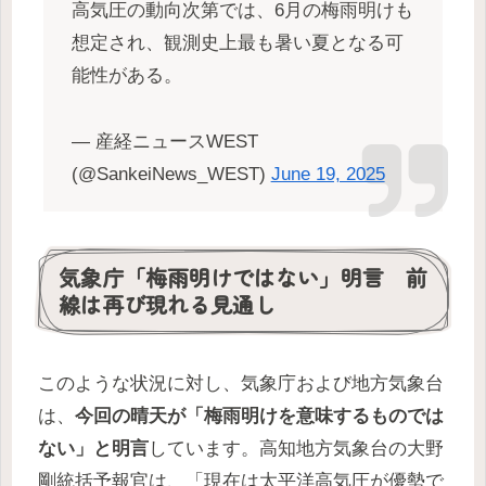
高気圧の動向次第では、6月の梅雨明けも
想定され、観測史上最も暑い夏となる可
能性がある。
— 産経ニュースWEST
(@SankeiNews_WEST)
June 19, 2025
気象庁「梅雨明けではない」明言 前
線は再び現れる見通し
このような状況に対し、気象庁および地方気象台
は、
今回の晴天が「梅雨明けを意味するものでは
ない」と明言
しています。高知地方気象台の大野
剛統括予報官は、「現在は太平洋高気圧が優勢で