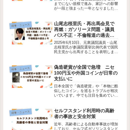
までにない規模で進み、家計への影響
が一段と強まった一年となりました。
帝国データバンクによると、2025年
に値上げされた食品は2万品目を超
え、前年と比べて大幅な増加となって
山尾志桜里氏・再出馬会見で
時事・ニュース
います。こうした動きは一時的なも
再燃：ガソリーヌ問題・議員
の...
パス不正・不倫報道の過去と
今
2025年6月10日、元衆議院議員・山尾
志桜里氏が参議院選挙比例代表で国民
民主党から出馬することを表明しまし
た。この出馬会見は、注目を集める一
方、過去の「不祥事」に関する説明が
曖昧だったことから、SNS上では批
偽造硬貨が全国で急増 ニセ
時事・ニュース
判が殺到しています。山尾志桜里...
100円玉や外国コインが日常の
支払いに
日本全国で「偽造硬貨」や「本物に酷
似したコイン」を巡るトラブルが相次
いでいます。中でも注目を集めている
のが、100円玉にそっくりな偽物の硬
貨が、実際の支払い場面や両替機から
見つかっているという事実です。見た
セルフスタンド利用時の高齢
時事・ニュース
目だけでは判別が難しく、一般の消
者の事故と安全対策
費...
近年、高齢者による自動車事故が増加
しており、セルフ式ガソリンスタンド