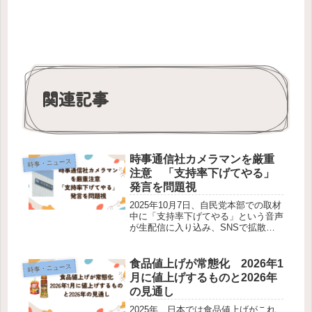
関連記事
時事通信社カメラマンを厳重
時事・ニュース
注意 「支持率下げてやる」
発言を問題視
2025年10月7日、自民党本部での取材
中に「支持率下げてやる」という音声
が生配信に入り込み、SNSで拡散。
報道の在り方やメディアの信頼性が大
きく問われる事態となりました。発言
の主は、時事通信社の男性カメラマン
食品値上げが常態化 2026年1
時事・ニュース
であることが確認され、9日に同...
月に値上げするものと2026年
の見通し
2025年、日本では食品値上げがこれ