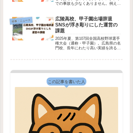
での事故も少なくありません。例え
ば、2025年4月1日には北海道稚内市
で、高齢の女性が給油ノズルを差し込
んだまま車を発進させ、ホースが破損
広陵高校、甲子園出場辞退
時事・ニュース
しガソリンが流出する事故が発生し
SNSが浮き彫りにした運営の
ま...
課題
2025年夏、第107回全国高校野球選手
権大会（通称・甲子園）。広島県の名
門校、長年にわたり高い実績を誇る学
校が、大会途中に出場を辞退したとい
う異例の事態が発生しました。この決
断は、高校野球界に大きな衝撃をもた
らしただけでなく、 部活動の安...
この記事を書いた人