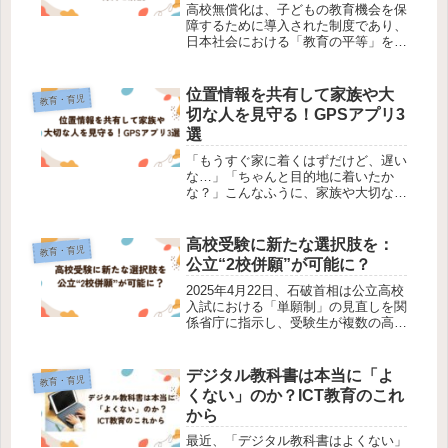
を解説
高校無償化は、子どもの教育機会を保
障するために導入された制度であり、
日本社会における「教育の平等」を象
徴する政策のひとつです。これまで段
階的に拡大されてきましたが、2025
年10月、公明党・自民党・日本維新
位置情報を共有して家族や大
教育・育児
の会の3党による協議で「外国人学
切な人を見守る！GPSアプリ3
校...
選
「もうすぐ家に着くはずだけど、遅い
な…」「ちゃんと目的地に着いたか
な？」こんなふうに、家族や大切な人
の居場所が気になることはありません
か？最近では、GPSアプリを使えば
リアルタイムで位置情報を確認できる
高校受験に新たな選択肢を：
教育・育児
ため、家族の安否確認や外出時の見守
公立“2校併願”が可能に？
りに...
​2025年4月22日、石破首相は公立高校
入試における「単願制」の見直しを関
係省庁に指示し、受験生が複数の高校
を志望できる「デジタル併願制」の導
入を検討する方針を示しました。​これ
は、受験生の選択肢を広げ、公立高校
デジタル教科書は本当に「よ
教育・育児
への進学を促進することを目...
くない」のか？ICT教育のこれ
から
最近、「デジタル教科書はよくない」