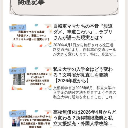
関連記事
​自転車ママたちの本音『歩道
教育・育児
ダメ、車道こわい』…ラブリ
さんが語った現実とは？
2026年4月1日から施行される改正道
路交通法により、自転車の交通ルール
が大きく変わります。​特に、歩道での
自転車走行が原則禁止となり、違反者
には反則金が科されることが注目され
ています。​この改正に対し、モデルで
私立大学の入学金はどう変わ
教育・育児
アーティストのラブリさん（白...
る？文科省が見直しを要請
【2026年度から】
文部科学省は2025年6月、私立大学の
入学金の納付方法を見直すよう全国の
私立大学に通知を出しました。これ
は、受験生が複数の大学に合格した際
に、進学しない大学にも入学金を支払
わなければならない「二重払いの負
高校無償化は2026年4月からど
教育・育児
担」を軽減するためのものです。今回
う変わる？所得制限撤廃と私
の...
立支援拡充・外国人学校除外