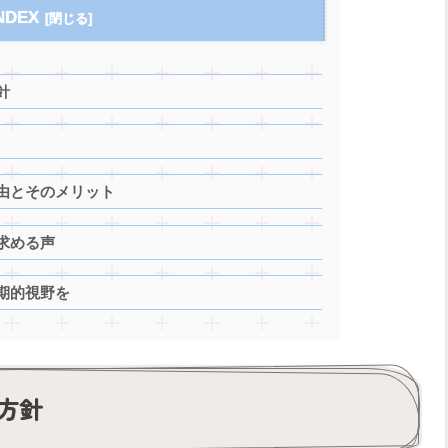
NDEX
針
由とそのメリット
求める声
期的視野を
方針