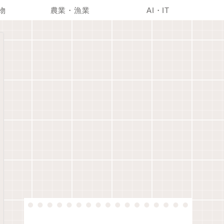
物
農業・漁業
AI・IT