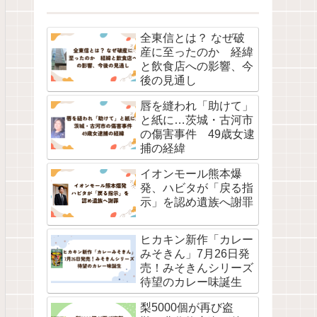
全東信とは？ なぜ破
産に至ったのか 経緯
と飲食店への影響、今
後の見通し
唇を縫われ「助けて」
と紙に…茨城・古河市
の傷害事件 49歳女逮
捕の経緯
イオンモール熊本爆
発、ハビタが「戻る指
示」を認め遺族へ謝罪
ヒカキン新作「カレー
みそきん」7月26日発
売！みそきんシリーズ
待望のカレー味誕生
梨5000個が再び盗