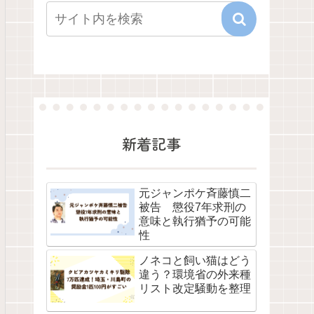
新着記事
元ジャンポケ斉藤慎二
被告 懲役7年求刑の
意味と執行猶予の可能
性
ノネコと飼い猫はどう
違う？環境省の外来種
リスト改定騒動を整理