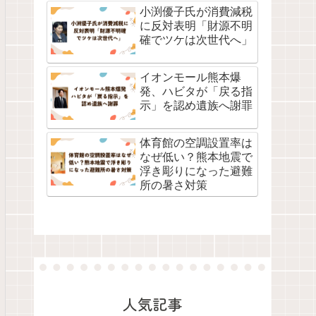
小渕優子氏が消費減税
に反対表明「財源不明
確でツケは次世代へ」
イオンモール熊本爆
発、ハビタが「戻る指
示」を認め遺族へ謝罪
体育館の空調設置率は
なぜ低い？熊本地震で
浮き彫りになった避難
所の暑さ対策
人気記事