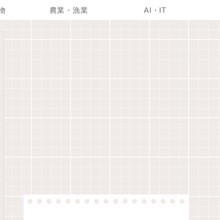
物
農業・漁業
AI・IT