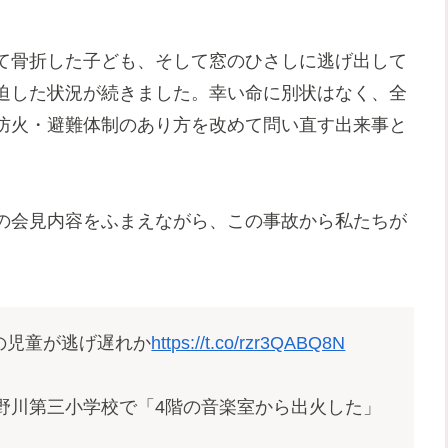
て骨折した子ども、そして窓のひさしに逃げ出して
迫した状況が続きました。幸い命に別状はなく、全
防火・避難体制のあり方を改めて問い直す出来事と
の会見内容をふまえながら、この事故から私たちが
の児童が逃げ遅れか
https://t.co/rzr3QABQ8N
滝野川第三小学校で「4階の音楽室から出火した」