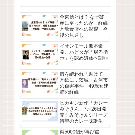
全東信とは？ なぜ破
産に至ったのか 経緯
と飲食店への影響、今
後の見通し
イオンモール熊本爆
発、ハビタが「戻る指
示」を認め遺族へ謝罪
唇を縫われ「助けて」
と紙に…茨城・古河市
の傷害事件 49歳女逮
捕の経緯
ヒカキン新作「カレー
みそきん」7月26日発
売！みそきんシリーズ
待望のカレー味誕生
梨5000個が再び盗