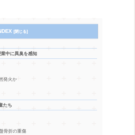
NDEX
授業中に異臭を感知
然発火か
童たち
骨盤骨折の重傷