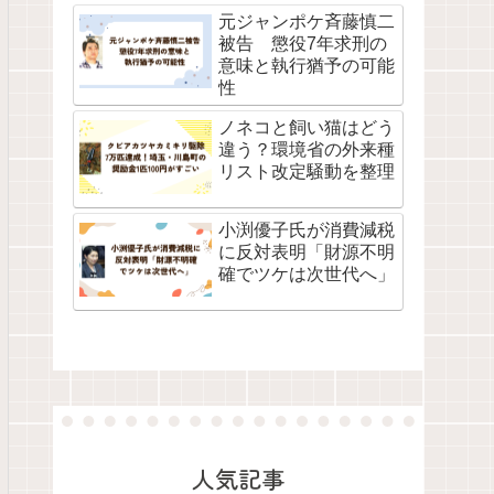
失言
元ジャンポケ斉藤慎二
被告 懲役7年求刑の
意味と執行猶予の可能
性
ノネコと飼い猫はどう
違う？環境省の外来種
リスト改定騒動を整理
小渕優子氏が消費減税
に反対表明「財源不明
確でツケは次世代へ」
人気記事