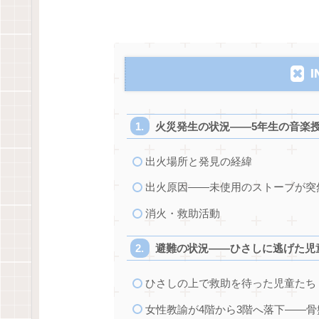
I
火災発生の状況——5年生の音楽
出火場所と発見の経緯
出火原因——未使用のストーブが突
消火・救助活動
避難の状況——ひさしに逃げた児
ひさしの上で救助を待った児童たち
女性教諭が4階から3階へ落下——