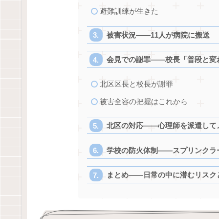
避難訓練が生きた
被害状況——11人が病院に搬送
会見での謝罪——校長「普段と変
北区区長と校長が謝罪
被害全容の把握はこれから
北区の対応——心理師を派遣して
学校の防火体制——スプリンクラ
まとめ——日常の中に潜むリスク