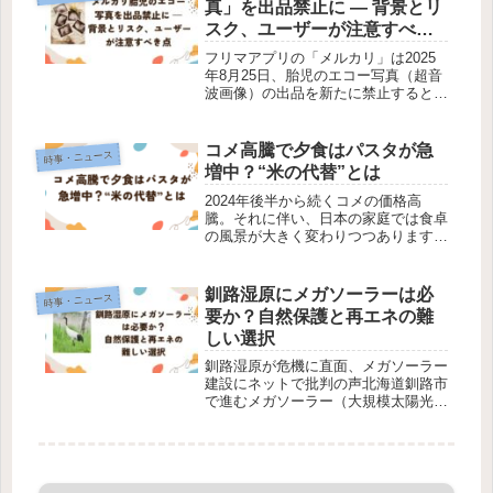
真」を出品禁止に — 背景とリ
スク、ユーザーが注意すべき
点
フリマアプリの「メルカリ」は2025
年8月25日、胎児のエコー写真（超音
波画像）の出品を新たに禁止すると発
表しました。対象はメルカリおよびメ
ルカリShopsで、運営が「不適切と判
断されるもの」として取り扱う方針に
コメ高騰で夕食はパスタが急
時事・ニュース
変更されました。9月1日以降...
増中？“米の代替”とは
2024年後半から続くコメの価格高
騰。それに伴い、日本の家庭では食卓
の風景が大きく変わりつつあります。
最近の調査では、夕食にパスタを取り
入れる家庭が前年比16.5％増加したこ
とが明らかになりました。この記事で
釧路湿原にメガソーラーは必
時事・ニュース
は、コメ市場の変動と家庭の食事選...
要か？自然保護と再エネの難
しい選択
釧路湿原が危機に直面、メガソーラー
建設にネットで批判の声北海道釧路市
で進むメガソーラー（大規模太陽光発
電所）の建設が、釧路湿原の自然環境
に深刻な影響を与えるとして、全国的
に注目を集めています。2025年7月、
釧路市立博物館は、メガソーラー建...