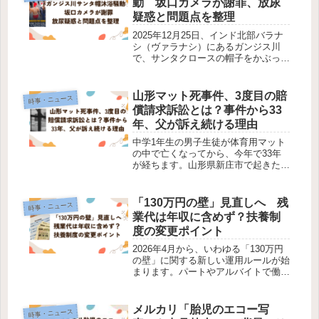
動 坂口カメラが謝罪、放尿
疑惑と問題点を整理
2025年12月25日、インド北部バラナ
シ（ヴァラナシ）にあるガンジス川
で、サンタクロースの帽子をかぶった
外国人観光客が沐浴しようとし、現地
住民から強い抗議を受ける騒ぎが発生
しました。当初の報道では「日本人旅
山形マット死事件、3度目の賠
時事・ニュース
行者とみられる男性」とされ、日本...
償請求訴訟とは？事件から33
年、父が訴え続ける理由
中学1年生の男子生徒が体育用マット
の中で亡くなってから、今年で33年
が経ちます。山形県新庄市で起きたこ
の事件は、少年審判と民事裁判で異な
る結論が出るという異例の展開をたど
り、遺族は今なお賠償金の支払いを求
「130万円の壁」見直しへ 残
時事・ニュース
めて裁判を続けています。この記事で
業代は年収に含めず？扶養制
は...
度の変更ポイント
2026年4月から、いわゆる「130万円
の壁」に関する新しい運用ルールが始
まります。パートやアルバイトで働く
人が、扶養を外れないように勤務時間
を調整する「働き控え」が社会問題に
なっていることを受け、厚生労働省は
メルカリ「胎児のエコー写
時事・ニュース
扶養判定の方法を見直すことにし...