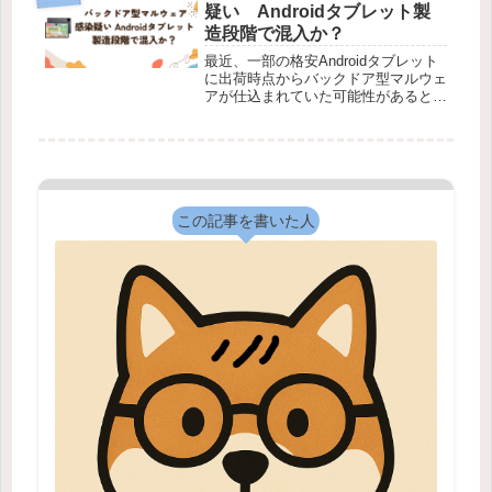
める案を提示しました。背景にある
疑い Androidタブレット製
の...
造段階で混入か？
最近、一部の格安Androidタブレット
に出荷時点からバックドア型マルウェ
アが仕込まれていた可能性があるとし
て、国内外で大きな注目を集めていま
す。今回の問題は、単なる不正アプリ
の感染ではありません。デバイスの基
本ソフトである「ファームウェア...
この記事を書いた人