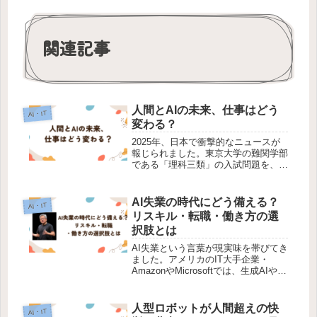
関連記事
人間とAIの未来、仕事はどう
AI・IT
変わる？
2025年、日本で衝撃的なニュースが
報じられました。東京大学の難関学部
である「理科三類」の入試問題を、生
成AIが解き、合格最低点を上回ったと
いうのです。このAIを開発したのは、
東京のベンチャー企業「ライフプロン
AI失業の時代にどう備える？
AI・IT
プト」。その能力は、医学部を目...
リスキル・転職・働き方の選
択肢とは
AI失業という言葉が現実味を帯びてき
ました。アメリカのIT大手企業・
AmazonやMicrosoftでは、生成AIやAI
エージェントの導入を背景に、生産性
を飛躍的に高める一方で、数千人規模
の大規模な人員削減にも踏み切ってい
人型ロボットが人間超えの快
AI・IT
ます。こうした流れ...