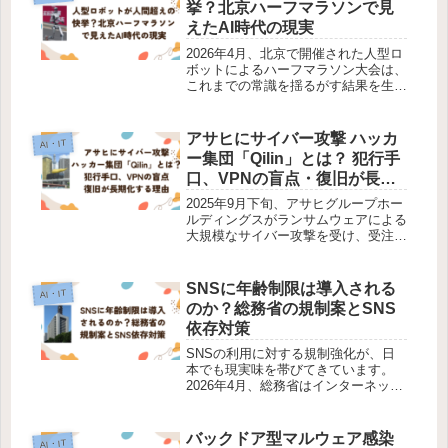
挙？北京ハーフマラソンで見
えたAI時代の現実
2026年4月、北京で開催された人型ロ
ボットによるハーフマラソン大会は、
これまでの常識を揺るがす結果を生み
ました。トップのロボットが記録した
タイムは48分19秒。大会ルールによ
る補正後の優勝タイムでも50分26秒
アサヒにサイバー攻撃 ハッカ
AI・IT
となり、人間の男子ハーフマラ...
ー集団「Qilin」とは？ 犯行手
口、VPNの盲点・復旧が長期
化する理由
2025年9月下旬、アサヒグループホー
ルディングスがランサムウェアによる
大規模なサイバー攻撃を受け、受注や
出荷システムが停止しました。犯行を
名乗ったのはロシア系とみられるハッ
カーグループ「Qilin（キリン）」。現
SNSに年齢制限は導入される
AI・IT
在も全面復旧のめどは立って...
のか？総務省の規制案とSNS
依存対策
SNSの利用に対する規制強化が、日
本でも現実味を帯びてきています。
2026年4月、総務省はインターネット
上の未成年者保護を検討する有識者会
議において、SNS利用開始時に「年
齢制限」を設ける仕組みを事業者に求
バックドア型マルウェア感染
AI・IT