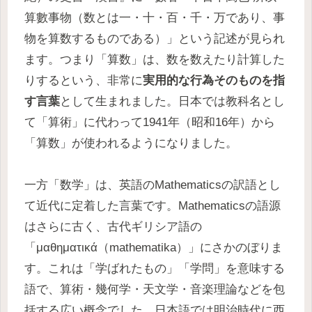
算數事物（数とは一・十・百・千・万であり、事
物を算数するものである）」という記述が見られ
ます。つまり「算数」は、数を数えたり計算した
りするという、非常に
実用的な行為そのものを指
す言葉
として生まれました。日本では教科名とし
て「算術」に代わって1941年（昭和16年）から
「算数」が使われるようになりました。
一方「数学」は、英語のMathematicsの訳語とし
て近代に定着した言葉です。Mathematicsの語源
はさらに古く、古代ギリシア語の
「μαθηματικά（mathematika）」にさかのぼりま
す。これは「学ばれたもの」「学問」を意味する
語で、算術・幾何学・天文学・音楽理論などを包
括する広い概念でした。日本語では明治時代に西