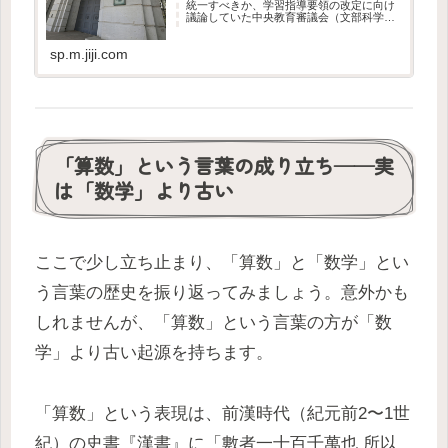
統一すべきか、学習指導要領の改定に向け
議論していた中央教育審議会（文部科学相
の諮問機関）の作業部会で、文科省は２９
日、算数の名称のまま維持する方向のとり
sp.m.jiji.com
まとめ案を示し、大筋で了承された。 海
外では「数学...
「算数」という言葉の成り立ち——実
は「数学」より古い
ここで少し立ち止まり、「算数」と「数学」とい
う言葉の歴史を振り返ってみましょう。意外かも
しれませんが、「算数」という言葉の方が「数
学」より古い起源を持ちます。
「算数」という表現は、前漢時代（紀元前2〜1世
紀）の史書『漢書』に「數者一十百千萬也 所以