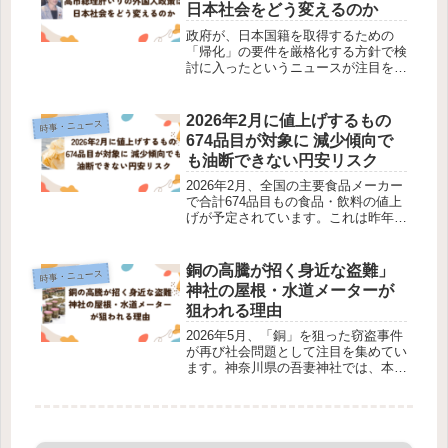
日本社会をどう変えるのか
政府が、日本国籍を取得するための
「帰化」の要件を厳格化する方針で検
討に入ったというニュースが注目を集
めています。背景には、高市総理肝い
りの外国人政策の見直しがあります。
日本国籍の取得は、その人が「日本の
2026年2月に値上げするもの
時事・ニュース
国民」として政治参加する道を開く、
674品目が対象に 減少傾向で
大き...
も油断できない円安リスク
2026年2月、全国の主要食品メーカー
で合計674品目もの食品・飲料の値上
げが予定されています。これは昨年同
月と比較して約6割もの減少となり、
値上げの勢いは一時的に落ち着きを見
せているものの、今後の物価の行方に
銅の高騰が招く身近な盗難」
時事・ニュース
は強い関心が寄せられています。...
神社の屋根・水道メーターが
狙われる理由
2026年5月、「銅」を狙った窃盗事件
が再び社会問題として注目を集めてい
ます。神奈川県の吾妻神社では、本殿
を囲う塀の屋根に使われていた銅板が
ごっそり剥ぎ取られ、約200キロ、被
害額40万円以上にのぼる窃盗被害が
発生しました。神社仏閣を狙った...