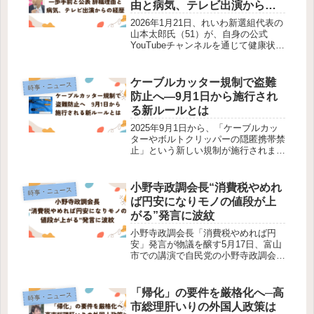
由と病気、テレビ出演からの
経歴
2026年1月21日、れいわ新選組代表の
山本太郎氏（51）が、自身の公式
YouTubeチャンネルを通じて健康状態
を公表し、参議院議員を辞職すると発
表しました。山本氏はその中で、「多
発性骨髄腫の一歩手前にいる」と説明
ケーブルカッター規制で盗難
時事・ニュース
し、今後は治療と静養を優先...
防止へ―9月1日から施行され
る新ルールとは
2025年9月1日から、「ケーブルカッ
ターやボルトクリッパーの隠匿携帯禁
止」という新しい規制が施行されま
す。これは、銅線やケーブル、室外
機、自転車などの盗難が相次ぐなか、
警察庁が打ち出した具体的な防犯対策
小野寺政調会長“消費税やめれ
時事・ニュース
です。「ようやく動き出した」「もっ
ば円安になりモノの値段が上
と...
がる”発言に波紋
小野寺政調会長「消費税やめれば円
安」発言が物議を醸す5月17日、富山
市での講演で自民党の小野寺政調会長
は「消費税をやめれば円安になりモノ
の値段が上がる」と強調し、財源なき
消費減税論を牽制しました。物価高の
「帰化」の要件を厳格化へ─高
時事・ニュース
最大要因を「行き過ぎた円安」と位置
市総理肝いりの外国人政策は
づ...