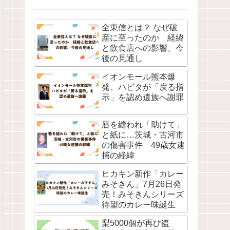
全東信とは？ なぜ破
産に至ったのか 経緯
と飲食店への影響、今
後の見通し
イオンモール熊本爆
発、ハビタが「戻る指
示」を認め遺族へ謝罪
唇を縫われ「助けて」
と紙に…茨城・古河市
の傷害事件 49歳女逮
捕の経緯
ヒカキン新作「カレー
みそきん」7月26日発
売！みそきんシリーズ
待望のカレー味誕生
梨5000個が再び盗