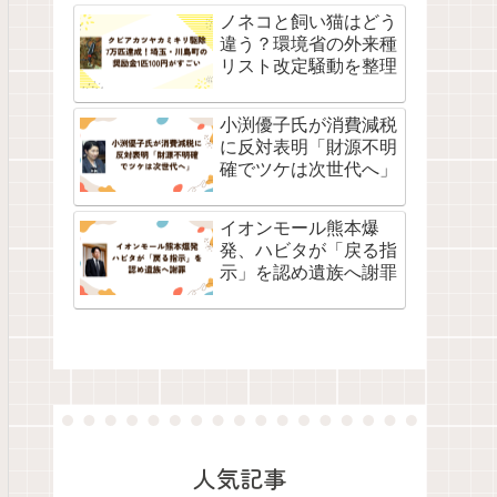
ノネコと飼い猫はどう
違う？環境省の外来種
リスト改定騒動を整理
小渕優子氏が消費減税
に反対表明「財源不明
確でツケは次世代へ」
イオンモール熊本爆
発、ハビタが「戻る指
示」を認め遺族へ謝罪
人気記事