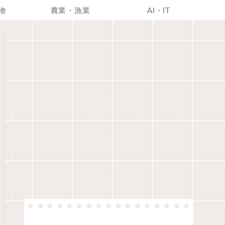
物
農業・漁業
AI・IT