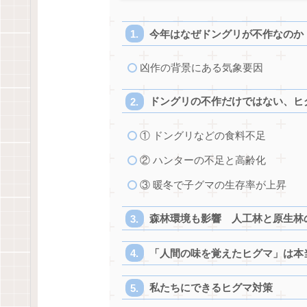
今年はなぜドングリが不作なのか
凶作の背景にある気象要因
ドングリの不作だけではない、ヒ
① ドングリなどの食料不足
② ハンターの不足と高齢化
③ 暖冬で子グマの生存率が上昇
森林環境も影響 人工林と原生林
「人間の味を覚えたヒグマ」は本
私たちにできるヒグマ対策