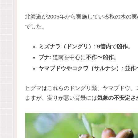
北海道が2005年から実施している秋の木の実
でした。
ミズナラ（ドングリ）
:
9管内
で
凶作
。
ブナ
: 道南を中心に
不作〜凶作
。
ヤマブドウやコクワ（サルナシ）
:
並作
ヒグマはこれらのドングリ類、ヤマブドウ、
ますが、実りが悪い背景には
気象の不安定さ