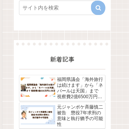
新着記事
福岡県議会「海外旅行
は続けます」から「ネ
パールは天国」まで
視察費2億6500万円と
失言
元ジャンポケ斉藤慎二
被告 懲役7年求刑の
意味と執行猶予の可能
性