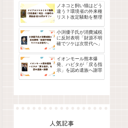
ノネコと飼い猫はどう
違う？環境省の外来種
リスト改定騒動を整理
小渕優子氏が消費減税
に反対表明「財源不明
確でツケは次世代へ」
イオンモール熊本爆
発、ハビタが「戻る指
示」を認め遺族へ謝罪
人気記事