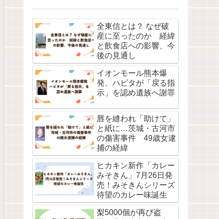
全東信とは？ なぜ破
産に至ったのか 経緯
と飲食店への影響、今
後の見通し
イオンモール熊本爆
発、ハビタが「戻る指
示」を認め遺族へ謝罪
唇を縫われ「助けて」
と紙に…茨城・古河市
の傷害事件 49歳女逮
捕の経緯
ヒカキン新作「カレー
みそきん」7月26日発
売！みそきんシリーズ
待望のカレー味誕生
梨5000個が再び盗