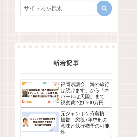
新着記事
福岡県議会「海外旅行
は続けます」から「ネ
パールは天国」まで
視察費2億6500万円と
失言
元ジャンポケ斉藤慎二
被告 懲役7年求刑の
意味と執行猶予の可能
性