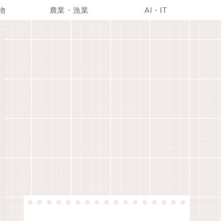
物
農業・漁業
AI・IT